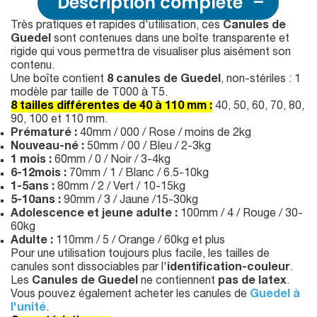
Description complète
Très pratiques et rapides d'utilisation, ces
Canules de
Guedel
sont contenues dans une boîte transparente et
rigide qui vous permettra de visualiser plus aisément son
contenu.
Une boîte contient
8 canules de Guedel
, non-stériles : 1
modèle par taille de T000 à T5.
8 tailles différentes de 40 à 110 mm :
40, 50, 60, 70, 80,
90, 100 et 110 mm.
Prématuré :
40mm / 000 / Rose / moins de 2kg
Nouveau-né :
50mm / 00 / Bleu / 2-3kg
1 mois :
60mm / 0 / Noir / 3-4kg
6-12mois :
70mm / 1 / Blanc / 6.5-10kg
1-5ans :
80mm / 2 / Vert / 10-15kg
5-10ans :
90mm / 3 / Jaune /15-30kg
Adolescence et jeune adulte :
100mm / 4 / Rouge / 30-
60kg
Adulte :
110mm / 5 / Orange / 60kg et plus
Pour une utilisation toujours plus facile, les tailles de
canules sont dissociables par l'
identification-couleur
.
Les
Canules de Guedel
ne contiennent
pas de latex
.
Vous pouvez également acheter les canules de
Guedel à
l'unité
.