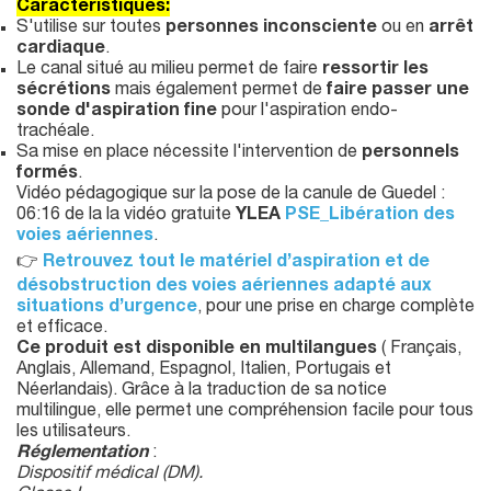
Caractéristiques:
S'utilise sur toutes
personnes inconsciente
ou en
arrêt
cardiaque
.
Le canal situé au milieu permet de faire
ressortir les
sécrétions
mais également permet de
faire passer une
sonde d'aspiration fine
pour l'aspiration endo-
trachéale.
Sa mise en place nécessite l'intervention de
personnels
formés
.
Vidéo pédagogique sur la pose de la canule de Guedel :
06:16 de la la vidéo gratuite
YLEA
PSE_Libération des
voies aériennes
.
👉
Retrouvez tout le matériel d’aspiration et de
désobstruction des voies aériennes adapté aux
situations d’urgence
, pour une prise en charge complète
et efficace.
Ce produit est disponible en multilangues
( Français,
Anglais, Allemand, Espagnol, Italien, Portugais et
Néerlandais). Grâce à la traduction de sa notice
multilingue, elle permet une compréhension facile pour tous
les utilisateurs.
Réglementation
:
Dispositif médical (DM).