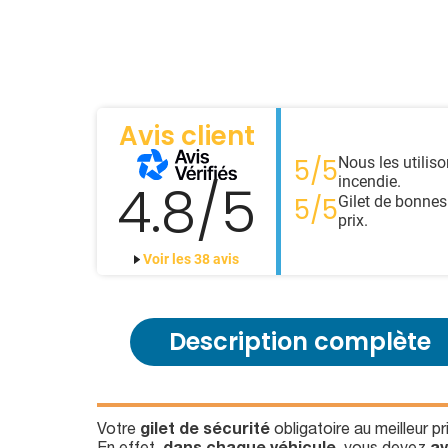
Avis client
Nous les utilis
5/5
incendie.
4.8/5
Gilet de bonnes
5/5
prix.
Voir les 38 avis
Description complète
Votre
gilet de sécurité
obligatoire au meilleur p