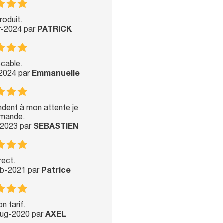
roduit.
pr-2024 par
PATRICK
cable.
-2024 par
Emmanuelle
ndent à mon attente je
mande.
-2023 par
SEBASTIEN
rect.
eb-2021 par
Patrice
n tarif.
Aug-2020 par
AXEL