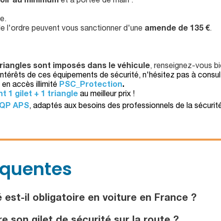
oir au minimum
et à portée de main :
e.
 de l'ordre peuvent vous sanctionner d'une
amende de 135 €
.
triangles sont imposés dans le véhicule
, renseignez-vous bi
 intérêts de ces équipements de sécurité, n'hésitez pas à consul
en accès illimité
PSC_Protection
.
 1 gilet + 1 triangle
au meilleur prix !
CQP APS
, adaptés aux besoins des professionnels de la sécurité
équentes
 est-il obligatoire en voiture en France ?