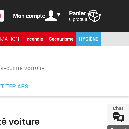
Panier
Mon compte
0 produit
RMATION
Incendie
Secourisme
HYGIÈNE
 SÉCURITÉ VOITURE
ET TFP APS
Chat
té voiture