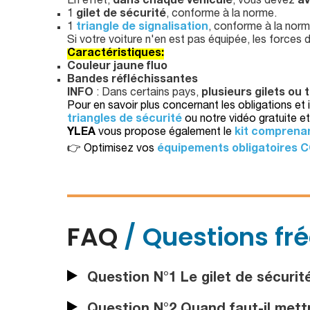
En effet,
dans chaque véhicule
, vous devez
av
1
gilet de sécurité
, conforme à la norme.
1
triangle de signalisation
, conforme à la norm
Si votre voiture n'en est pas équipée, les forces
Caractéristiques:
Couleur jaune fluo
Bandes
réfléchissantes
INFO
: Dans certains pays,
plusieurs gilets ou 
Pour en savoir plus concernant les obligations et
triangles de sécurité
ou notre vidéo gratuite et 
YLEA
vous propose également le
kit comprenant
👉 Optimisez vos
équipements obligatoires 
FAQ
/ Questions fr
Question N°1 Le gilet de sécurité