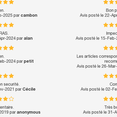
en.
Bon p
ep-2025 par
cambon
Avis posté le 22-A
RAS.
Impec
-Apr-2024 par
alan
Avis posté le 15-Feb
en.
Les articles correspo
Feb-2024 par
petit
recom
Avis posté le 26-Mar
n securité.
Cor
Nov-2021 par
Cécile
Avis posté le 02-F
ntaire.
Très bo
-2019 par
anonymous
Avis posté le 31-