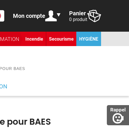
Panier
Mon compte
0 produit
RMATION
Incendie
Secourisme
HYGIÈNE
POUR BAES
ION
Rappel
 pour BAES