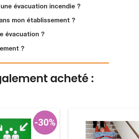
'une évacuation incendie ?
 dans mon établissement ?
ne évacuation ?
sement ?
également acheté :
-30%