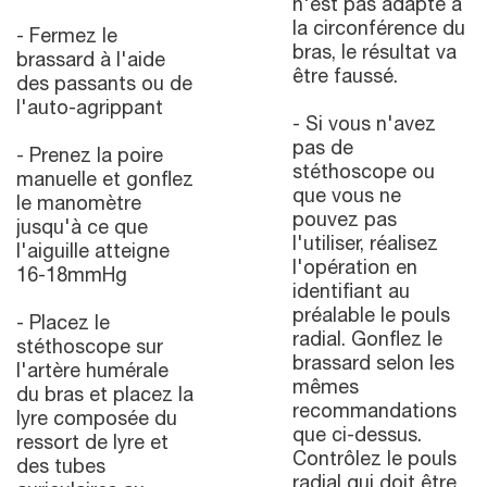
n'est pas adapté à
la circonférence du
- Fermez le
bras, le résultat va
brassard à l'aide
être faussé.
des passants ou de
l'auto-agrippant
- Si vous n'avez
pas de
- Prenez la poire
stéthoscope ou
manuelle et gonflez
que vous ne
le manomètre
pouvez pas
jusqu'à ce que
l'utiliser, réalisez
l'aiguille atteigne
l'opération en
16-18mmHg
identifiant au
préalable le pouls
- Placez le
radial. Gonflez le
stéthoscope sur
brassard selon les
l'artère humérale
mêmes
du bras et placez la
recommandations
lyre composée du
que ci-dessus.
ressort de lyre et
Contrôlez le pouls
des tubes
radial qui doit être