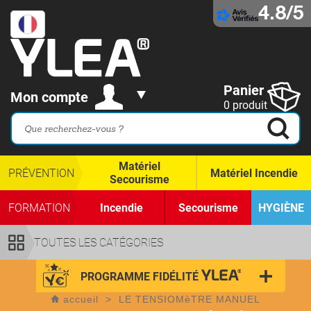
4.8/5
Panier
Mon compte
0 produit
Matériel
PRÉVENTION
Matériel Incendie
Secourisme
FORMATION
Incendie
Secourisme
HYGIÈNE
TOUTES LES CATÉGORIES
PROGRAMME FIDÉLITÉ
accueil
>
LE TENSIOMèTRE MANUEL