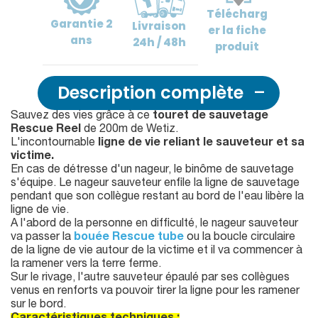
Télécharg
Garantie
2
Livraison
er
la fiche
ans
24h / 48h
produit
Description complète
Sauvez des vies grâce à ce
touret de sauvetage
Rescue Reel
de 200m de Wetiz.
L'incontournable
ligne de vie reliant le sauveteur et sa
victime.
En cas de détresse d'un nageur, le binôme de sauvetage
s'équipe. Le nageur sauveteur enfile la ligne de sauvetage
pendant que son collègue restant au bord de l'eau libère la
ligne de vie.
A l'abord de la personne en difficulté, le nageur sauveteur
va passer la
bouée Rescue tube
ou la boucle circulaire
de la ligne de vie autour de la victime et il va commencer à
la ramener vers la terre ferme.
Sur le rivage, l'autre sauveteur épaulé par ses collègues
venus en renforts va pouvoir tirer la ligne pour les ramener
sur le bord.