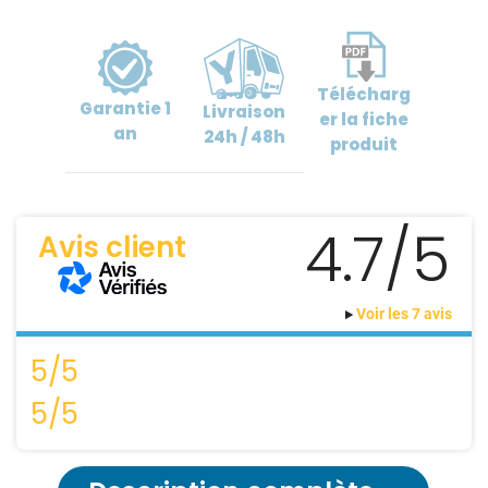
Télécharg
Garantie
1
Livraison
er
la fiche
an
24h / 48h
produit
4.7/5
Avis client
Voir les 7 avis
5/5
5/5