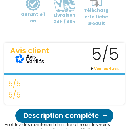
Télécharg
Garantie
1
Livraison
er
la fiche
an
24h / 48h
produit
5/5
Avis client
Voir les 4 avis
5/5
5/5
Description complète
Profitez dès maintenant de notre offre sur les voies