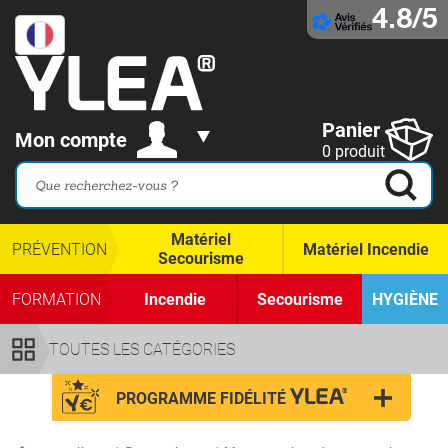
4.8/5
Panier
Mon compte
0 produit
Matériel
PRÉVENTION
Matériel Incendie
Secourisme
FORMATION
Incendie
Secourisme
HYGIÈNE
TOUTES LES CATÉGORIES
PROGRAMME FIDÉLITÉ