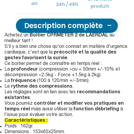
an
24h / 48h
produit
Description complète
Achetez un
Boitier CPRMETER 2 de LAERDAL
au
meilleur tarif !
S’il y a bien une chose qu'on connait en matière d'urgence
cardiaque, c'est que la
précocité et la qualité des
gestes favorisent la survie
.
Ce boitier permet de connaître en temps réel :
La
profondeur
(compression >ou = 50mm +/-10% et
décompression <2.5kg - Force +1.5kg à 2kg).
La
fréquence
(100 à 120/min +/-3/min).
Le
rythme des compressions
.
Les réglages sont en lien avec les
recommandations
existantes
.
Vous pourrez
contrôler et modifier vos pratiques en
temps réel
mais aussi utiliser la
fonction débriefing
à
l'issue pour évaluer votre action.
Caractéristiques :
Poids : 162gr.
Dimensions : 153x65x25mm.