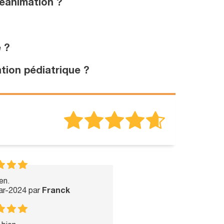
réanimation ?
 ?
tion pédiatrique ?
en.
ar-2024 par
Franck