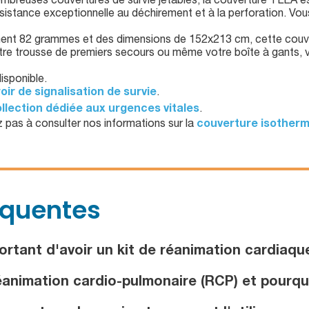
breuses couvertures de survie jetables, la couverture YLEA est 
résistance exceptionnelle au déchirement et à la perforation. V
ent 82 grammes et des dimensions de 152x213 cm, cette couve
otre trousse de premiers secours ou même votre boîte à gants,
isponible.
oir de signalisation de survie
.
llection dédiée aux urgences vitales
.
 pas à consulter nos informations sur la
couverture isother
équentes
ortant d'avoir un kit de réanimation cardiaqu
animation cardio-pulmonaire (RCP) et pourquoi