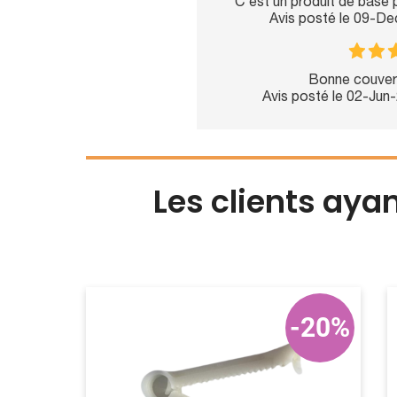
C'est un produit de base p
Avis posté le 09-D
Bonne couvert
Avis posté le 02-Jun
Les clients aya
-20%