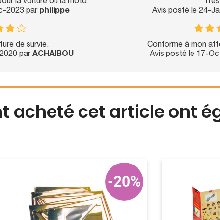
our la voiture ou la moto.
Très
ec-2023 par
philippe
Avis posté le 24-J
ure de survie.
Conforme à mon att
-2020 par
ACHAIBOU
Avis posté le 17-O
nt acheté cet article ont 
-20%