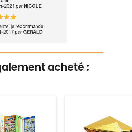
 bien.
an-2021 par
NICOLE
ente, je recommande.
ct-2017 par
GERALD
également acheté :