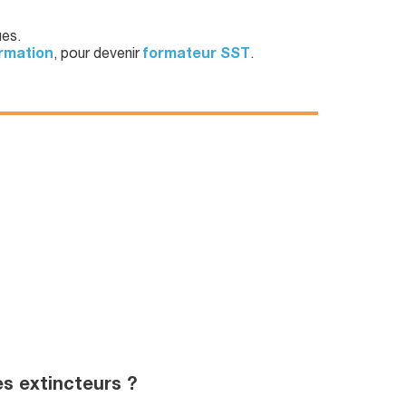
ues.
ormation
, pour devenir
formateur SST
.
s extincteurs ?