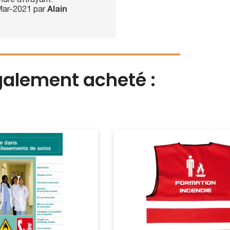
endre attrayant.
-Mar-2021 par
Alain
également acheté :