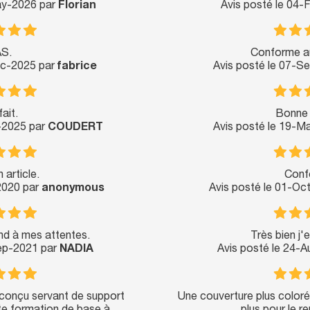
ay-2026 par
Florian
Avis posté le 04
S.
Conforme au
ec-2025 par
fabrice
Avis posté le 07-S
ait.
Bonne 
n-2025 par
COUDERT
Avis posté le 19-M
 article.
Conf
-2020 par
anonymous
Avis posté le 01-Oc
nd à mes attentes.
Très bien j'
Sep-2021 par
NADIA
Avis posté le 24-
 conçu servant de support
Une couverture plus colorée