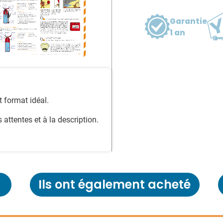
Garantie
1 an
t format idéal.
attentes et à la description.
Ils ont également acheté