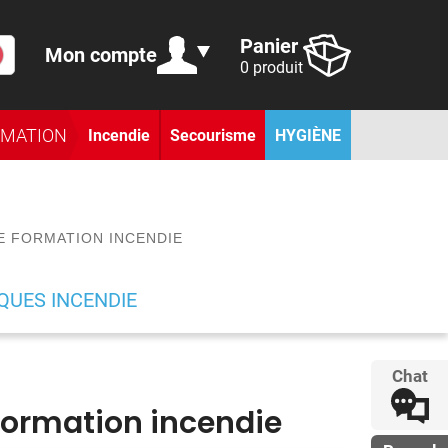
Panier
Mon compte
0 produit
RMATION
Incendie
Secourisme
HYGIÈNE
DE FORMATION INCENDIE
UES INCENDIE
Chat
 formation incendie