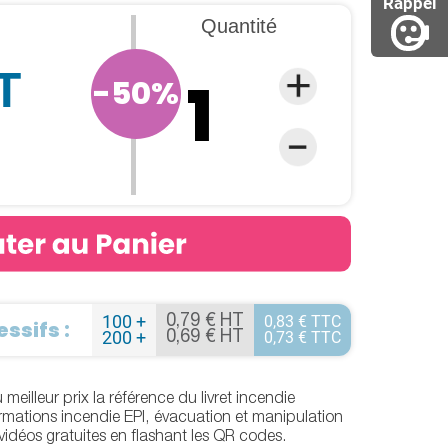
Rappel
Quantité
T
-50%
100 +
0,83 € TTC
0,79 € HT
ssifs :
200 +
0,73 € TTC
0,69 € HT
illeur prix la référence du livret incendie
mations incendie EPI, évacuation et manipulation
vidéos gratuites en flashant les QR codes.