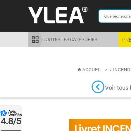
PR
TOUTES LES CATÉGORIES
ACCUEIL
>
/
INCEND
Voir tous 
4.8/5