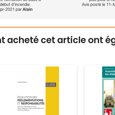
e formation de base à
plus pour le r
 début d'incendie.
Avis posté le 11
Apr-2021 par
Alain
nt acheté cet article ont 