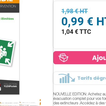
1,98 € HT
0,99 € H
1,04 € TTC
Tarifs dégre
NOUVELLE EDITION: Achetez au me
évacuation complet pour vos for
des extincteurs .Accédez à des 