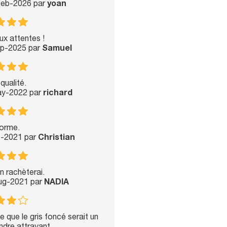
-Feb-2026 par
yoan
x attentes !
ep-2025 par
Samuel
qualité.
ay-2022 par
richard
orme.
t-2021 par
Christian
en rachèterai.
Aug-2021 par
NADIA
 que le gris foncé serait un