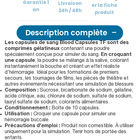
Garantie
1
Livraison
er
la fiche
an
24h / 48h
produit
Description complète
Les capsules de sang Blood Capsules TF sont des
comprimés gélatineux
contenant une poudre
spécialement conçue pour simuler du sang.
En croquant
une capsule
, la poudre se mélange à la salive, colorant
instantanément la bouche et créant un effet réaliste
d'hémorragie. Idéal pour les formations de premiers
secours, les tournages de films, les pièces de théâtre et
autres événements nécessitant une simulation de blessure.
Composition :
Sucrose, bicarbonate de sodium, gélatine,
acide citrique, eau, chlorure de sodium, sulfate de sodium,
lauryl sulfate de sodium, colorants alimentaires.
Conditionnement :
Boîte de 10 capsules.
Utilisation :
Croquer une capsule pour simuler une
hémorragie buccale.
Précautions d'emploi :
Produit non comestible. À utiliser
uniquement pour la simulation. Tenir hors de portée des
enfants.