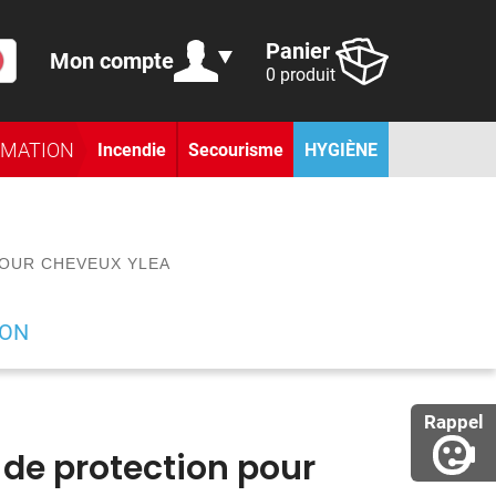
Panier
Mon compte
0 produit
RMATION
Incendie
Secourisme
HYGIÈNE
POUR CHEVEUX YLEA
ION
Rappel
 de protection pour