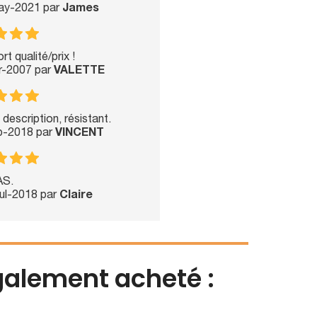
May-2021 par
James
t qualité/prix !
r-2007 par
VALETTE
description, résistant.
ep-2018 par
VINCENT
AS.
Jul-2018 par
Claire
également acheté :