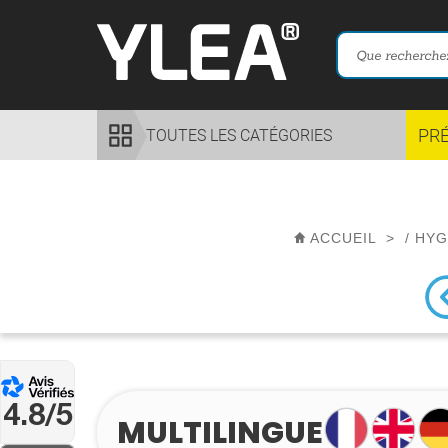
PR
TOUTES LES CATÉGORIES
ACCUEIL
>
/
HYG
4.8/5
MULTILINGUE