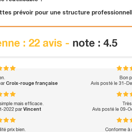
e réutilisable ?
es prévoir pour une structure professionnel
nne : 22 avis -
note : 4.5
en.
Bon p
par
Croix-rouge française
Avis posté le 31-D
 simple mais efficace.
Très
ct-2022 par
Vincent
Avis posté le 09-
té prix bien.
Conforme à