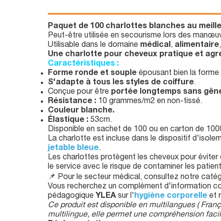
Paquet de 100 charlottes blanches au meilleu
Peut-être utilisée en secourisme lors des manœuv
Utilisable dans le domaine
médical
,
alimentaire
Une charlotte pour cheveux pratique et agr
Caractéristiques :
Forme ronde et souple
épousant bien la forme 
S'adapte à tous les styles de coiffure
.
Conçue pour être
portée longtemps sans gên
Résistance :
10 grammes/m2 en non-tissé.
Couleur blanche.
Élastique :
53cm.
Disponible en sachet de 100 ou en carton de 100
La charlotte est incluse dans le dispositif d'isol
jetable bleue
.
Les charlottes protègent les cheveux pour éviter 
le service avec le risque de contaminer les patient
📌 Pour le secteur médical, consultez notre caté
Vous recherchez un complément d'information con
pédagogique
YLEA
sur l'
hygiène corporelle
et 
Ce produit est disponible en multilangues ( Franç
multilingue, elle permet une compréhension facile