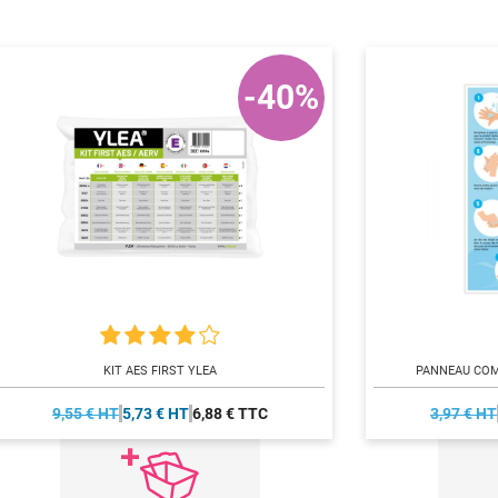
-40%
KIT AES FIRST YLEA
PANNEAU COM
9,55 € HT
5,73 € HT
6,88 € TTC
3,97 € HT