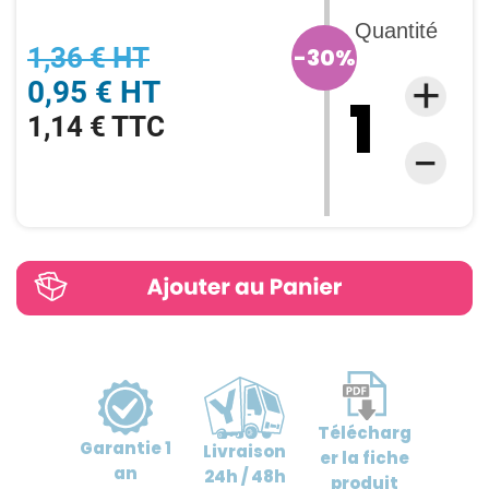
Quantité
1,36 € HT
-30%
0,95 € HT
1,14 € TTC
Télécharg
Garantie
1
Livraison
er
la fiche
an
24h / 48h
produit