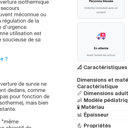
uverture isothermique
 secours
Souvent méconnue ou
a régulation de la
n d'urgence.
e utilisation est
e soucieuse de sa
e ?
📐
Caractéristiques
Dimensions et maté
verture de survie ne
Caractéristique
ement dedans, comme
📏
Dimensions adul
a pas pour fonction de
👶
Modèle pédiatri
 isotherme), mais bien
🧪
Matériau
stante.
📊
Épaisseur
nt "même
💪
Propriétés