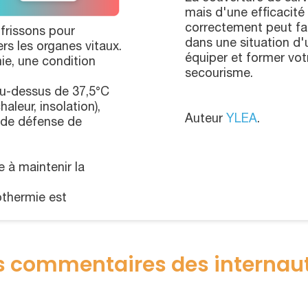
mais d'une efficacité 
correctement peut fair
frissons pour
dans une situation d
ers les organes vitaux.
équiper et former vo
ie, une condition
secourisme.
u-dessus de 37,5°C
leur, insolation),
Auteur
YLEA
.
n de défense de
e à maintenir la
othermie est
s commentaires des internau