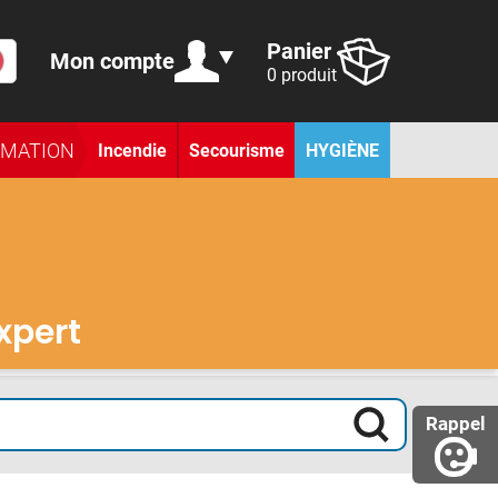
Panier
Mon compte
0 produit
RMATION
Incendie
Secourisme
HYGIÈNE
.
expert
Rappel