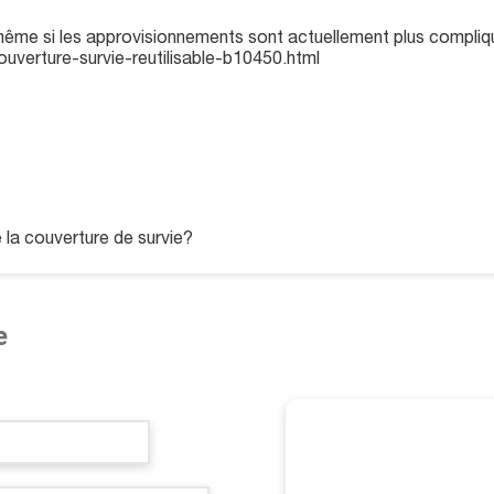
ême si les approvisionnements sont actuellement plus compliqu
ouverture-survie-reutilisable-b10450.html
 la couverture de survie?
e