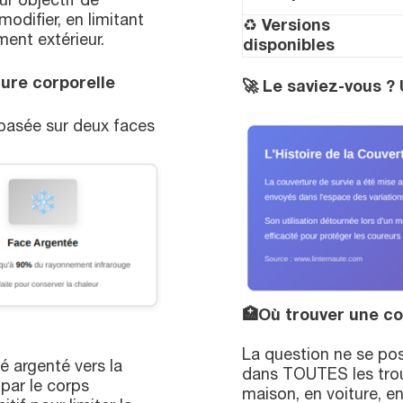
r objectif de
odifier, en limitant
♻️
Versions
ent extérieur.
disponibles
ture corporelle
🚀
Le saviez-vous ? 
basée sur deux faces
🏥
Où trouver une co
La question ne se pose
té argenté vers la
dans TOUTES les trou
 par le corps
maison, en voiture, en