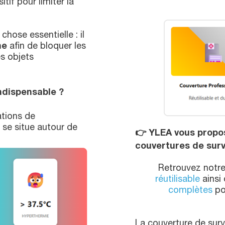
tif pour limiter la
chose essentielle : il
ne
afin de bloquer les
es objets
indispensable ?
ations de
se situe autour de
👉
YLEA vous propo
couvertures de surv
Retrouvez notr
réutilisable
ainsi
complètes
pou
La couverture de sur