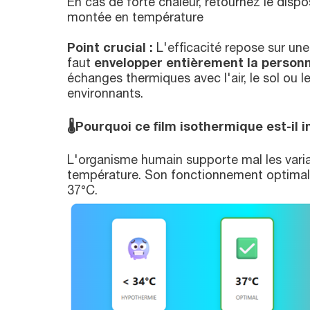
En cas de forte chaleur, retournez le disposi
montée en température
Point crucial :
L'efficacité repose sur une 
faut
envelopper entièrement la person
échanges thermiques avec l'air, le sol ou l
environnants.
🌡️
Pourquoi ce film isothermique est-il 
L'organisme humain supporte mal les vari
température. Son fonctionnement optimal 
37°C.