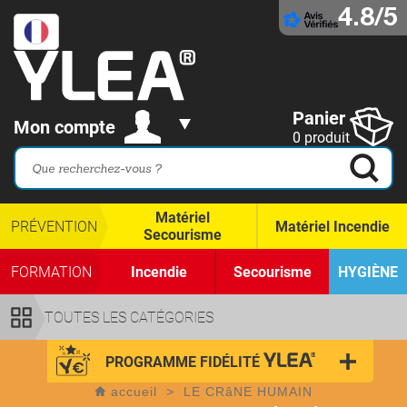
4.8/5
Panier
Mon compte
0 produit
Matériel
PRÉVENTION
Matériel Incendie
Secourisme
FORMATION
Incendie
Secourisme
HYGIÈNE
TOUTES LES CATÉGORIES
PROGRAMME FIDÉLITÉ
accueil
>
LE CRâNE HUMAIN