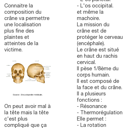
- L'os pariétal.
Connaitre la
- L'os occipital.
composition du
et même la
crâne va permettre
machoire.
une localisation
La mission du
plus fine des
crâne est de
plaintes et
protéger le cerveau
atteintes de la
(encéphale).
victime.
Le crâne est situé
en haut du rachis
cervical.
Il pèse 1/8ème du
corps humain.
Il est composé de
la face et du crâne.
Il a plusieurs
Source : Encyclopedie médicale.
fonctions :
On peut avoir mal à
- Résonance
la tête mais la tête
- Thermorégulation
c'est plus
Elle permet :
compliqué que ça
- La rotation