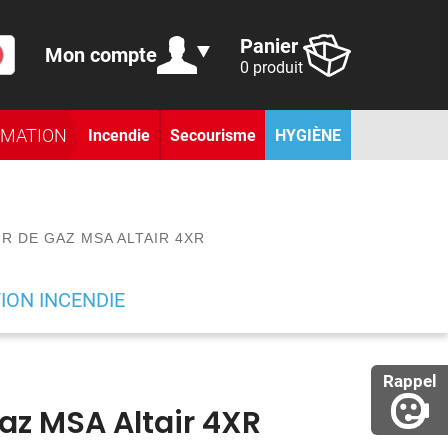
Panier
Mon compte
0 produit
RMATION
Incendie
Secourisme
HYGIÈNE
R DE GAZ MSA ALTAIR 4XR
ION INCENDIE
Rappel
az MSA Altair 4XR