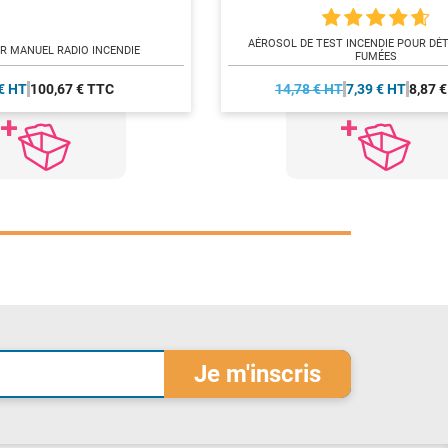
AÉROSOL DE TEST INCENDIE POUR DÉ
R MANUEL RADIO INCENDIE
FUMÉES
€ HT
100,67 € TTC
14,78 € HT
7,39 € HT
8,87 