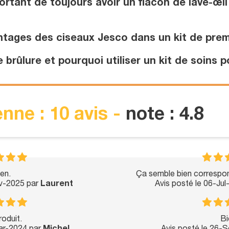
ortant de toujours avoir un flacon de lave-œi
ntages des ciseaux Jesco dans un kit de prem
brûlure et pourquoi utiliser un kit de soins p
nne : 10 avis -
note : 4.8
en.
Ça semble bien correspon
ov-2025 par
Laurent
Avis posté le 06-Ju
oduit.
Bi