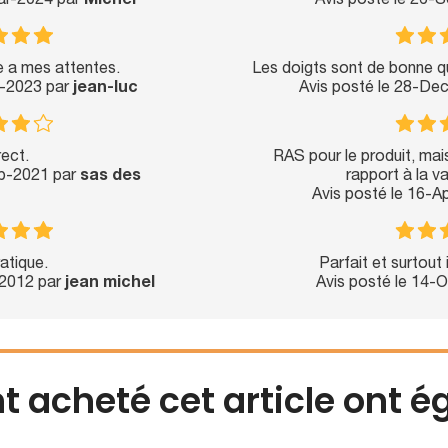
ar-2024 par
Michel
Avis posté le 26-
 a mes attentes.
Les doigts sont de bonne qua
l-2023 par
jean-luc
Avis posté le 28-De
ect.
RAS pour le produit, mai
eb-2021 par
sas des
rapport à la va
Avis posté le 16-A
atique.
Parfait et surtout 
-2012 par
jean michel
Avis posté le 14-
nt acheté cet article ont 