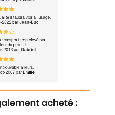
Sep-2023 par
Denis
lité il faudra voir à l'usage.
c-2022 par
Jean-Luc
s transport trop élevé par
leur du produit.
pr-2013 par
Gabriel
introuvable ailleurs.
Oct-2007 par
Emilie
également acheté :