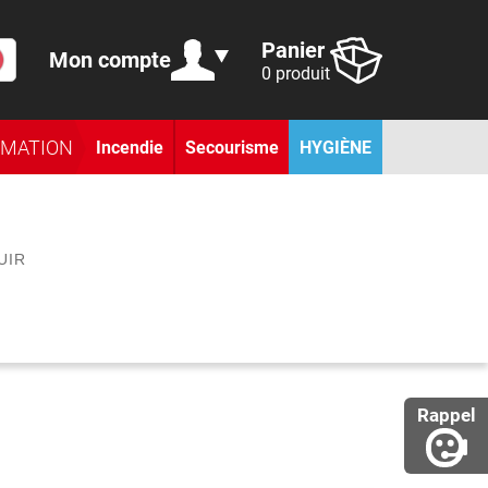
Panier
Mon compte
0 produit
RMATION
Incendie
Secourisme
HYGIÈNE
UIR
Rappel