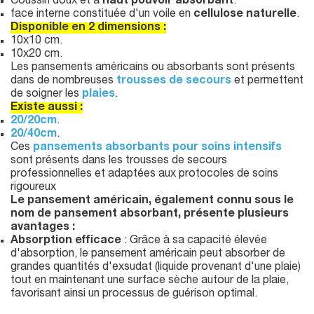
Coussin doux et à
haut pouvoir absorbant
.
face interne constituée d'un voile en
cellulose naturelle
.
Disponible en 2 dimensions :
10x10 cm.
10x20 cm.
Les pansements américains ou absorbants sont présents
dans de nombreuses
trousses de secours
et permettent
de soigner les
plaies
.
Existe aussi :
20/20cm
.
20/40cm
.
Ces
pansements absorbants pour soins intensifs
sont présents dans les trousses de secours
professionnelles et adaptées aux protocoles de soins
rigoureux
Le pansement américain, également connu sous le
nom de pansement absorbant, présente plusieurs
avantages :
Absorption efficace
: Grâce à sa capacité élevée
d'absorption, le pansement américain peut absorber de
grandes quantités d'exsudat (liquide provenant d'une plaie)
tout en maintenant une surface sèche autour de la plaie,
favorisant ainsi un processus de guérison optimal.