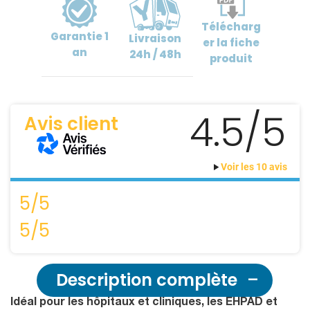
Télécharg
Garantie
1
Livraison
er
la fiche
an
24h / 48h
produit
4.5/5
Avis client
Voir les 10 avis
5/5
5/5
Description complète
Idéal pour les hôpitaux et cliniques, les EHPAD et