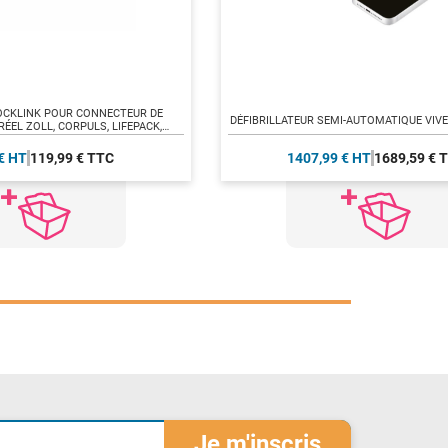
OCKLINK POUR CONNECTEUR DE
DÉFIBRILLATEUR SEMI-AUTOMATIQUE VIV
RÉEL ZOLL, CORPULS, LIFEPACK,
NDRAY, SCHILLER
€ HT
119,99 € TTC
1407,99 € HT
1689,59 € 