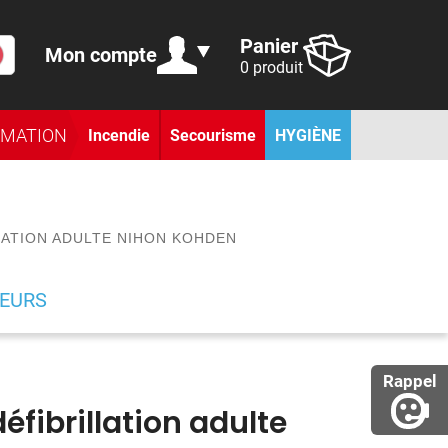
Panier
Mon compte
0 produit
RMATION
Incendie
Secourisme
HYGIÈNE
LATION ADULTE NIHON KOHDEN
TEURS
Rappel
éfibrillation adulte