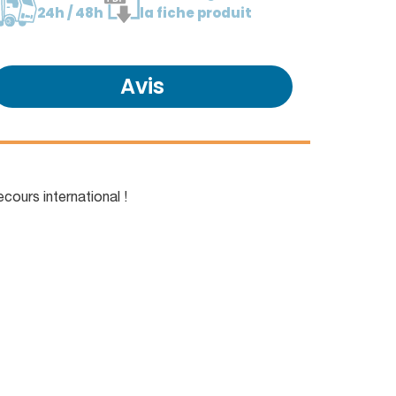
24h / 48h
la fiche produit
Avis
ecours international !