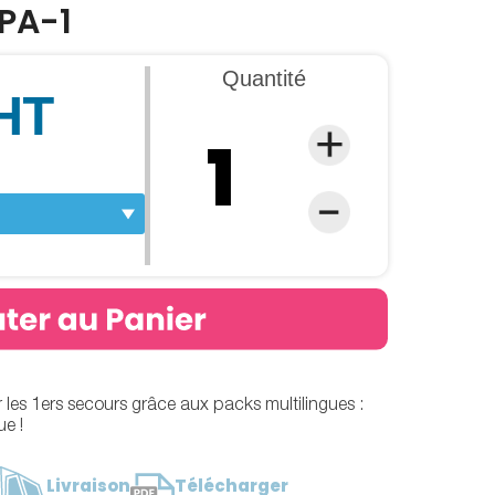
 PA-1
Quantité
 HT
r les 1ers secours grâce aux packs multilingues :
ue !
Livraison
Télécharger