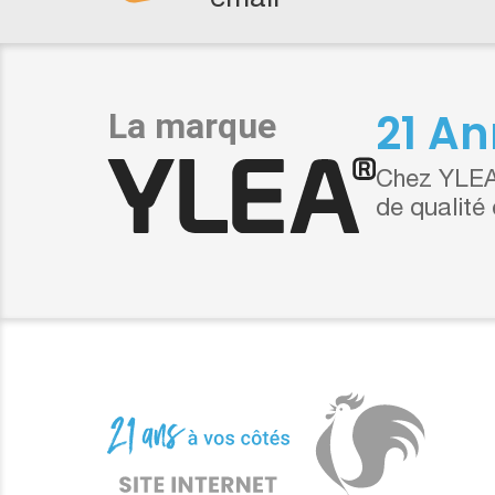
email
21 An
Chez YLEA,
de qualité