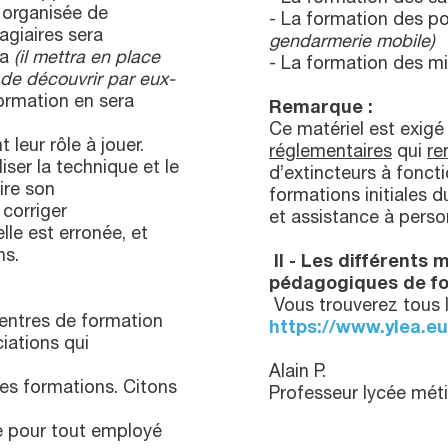
 organisée de
- La formation des p
agiaires sera
gendarmerie mobile)
ra
(il mettra en place
- La formation des mil
de découvrir par eux-
formation en sera
Remarque :
Ce matériel est exig
 leur rôle à jouer.
réglementaires
qui
re
ser la technique et le
d’extincteurs à fonc
ire son
formations initiales 
corriger
et assistance à perso
lle est erronée, et
ns.
II
- Les différents 
pédagogiques de f
Vous trouverez tous 
entres de formation
https://www.ylea.e
iations qui
Alain P.
ses formations. Citons
Professeur lycée méti
ie pour tout employé