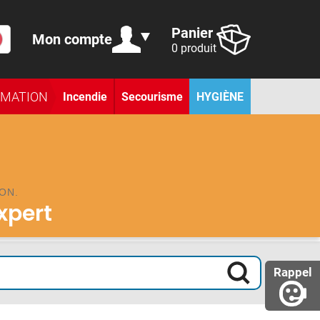
Panier
Mon compte
0 produit
RMATION
Incendie
Secourisme
HYGIÈNE
ON.
expert
Rappel