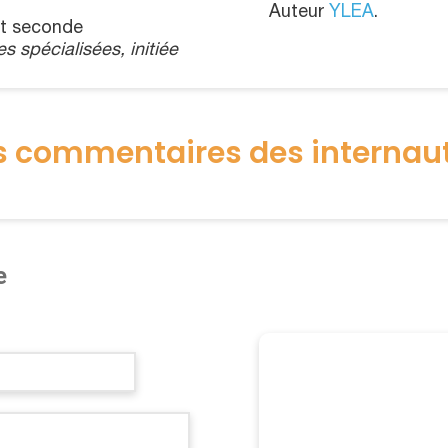
Auteur
YLEA
.
et seconde
s spécialisées, initiée
s commentaires des internau
e