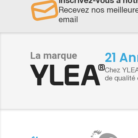
Inscrivez-vous à not
Recevez nos meilleure
email
21 An
Chez YLEA,
de qualité