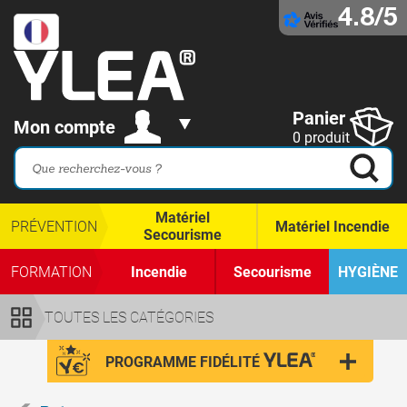
4.8/5
Panier
Mon compte
0 produit
Matériel
PRÉVENTION
Matériel Incendie
Secourisme
FORMATION
Incendie
Secourisme
HYGIÈNE
TOUTES LES CATÉGORIES
PROGRAMME FIDÉLITÉ