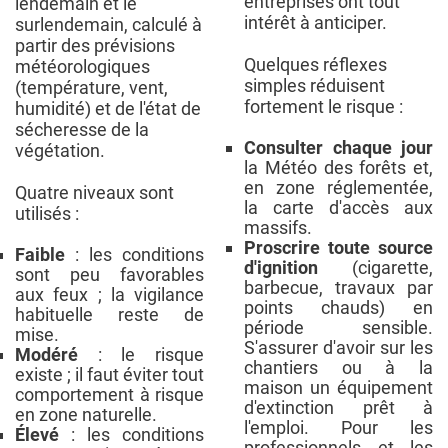
entreprises ont tout
lendemain et le
intérêt à anticiper.
surlendemain, calculé à
partir des prévisions
Quelques réflexes
météorologiques
simples réduisent
(température, vent,
fortement le risque :
humidité) et de l'état de
sécheresse de la
Consulter chaque jour
végétation.
la Météo des forêts et,
en zone réglementée,
Quatre niveaux sont
la carte d'accès aux
utilisés :
massifs.
Proscrire toute source
Faible
: les conditions
d'ignition
(cigarette,
sont peu favorables
barbecue, travaux par
aux feux ; la vigilance
points chauds) en
habituelle reste de
période sensible.
mise.
S'assurer d'avoir sur les
Modéré
: le risque
chantiers ou à la
existe ; il faut éviter tout
maison un équipement
comportement à risque
d'extinction prêt à
en zone naturelle.
l'emploi. Pour les
Élevé
: les conditions
professionnels et les