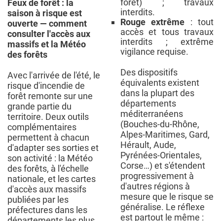
forêt) ; travaux
Feux de forêt : la
interdits.
saison à risque est
Rouge extrême
: tout
ouverte — comment
accès et tous travaux
consulter l'accès aux
interdits ; extrême
massifs et la Météo
vigilance requise.
des forêts
Des dispositifs
Avec l'arrivée de l'été, le
équivalents existent
risque d'incendie de
dans la plupart des
forêt remonte sur une
départements
grande partie du
méditerranéens
territoire. Deux outils
(Bouches-du-Rhône,
complémentaires
Alpes-Maritimes, Gard,
permettent à chacun
Hérault, Aude,
d'adapter ses sorties et
Pyrénées-Orientales,
son activité : la Météo
Corse…) et s'étendent
des forêts, à l'échelle
progressivement à
nationale, et les cartes
d'autres régions à
d'accès aux massifs
mesure que le risque se
publiées par les
généralise. Le réflexe
préfectures dans les
est partout le même :
départements les plus