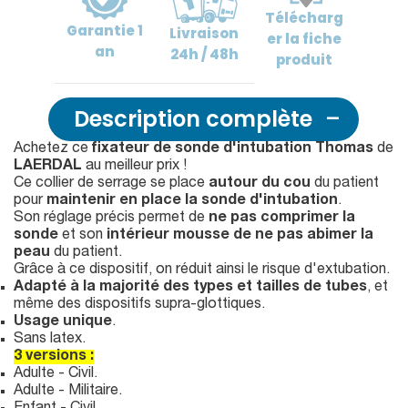
Télécharg
Garantie
1
Livraison
er
la fiche
an
24h / 48h
produit
Description complète
Achetez ce
fixateur de sonde d'intubation
Thomas
de
LAERDAL
au meilleur prix !
Ce collier de serrage se place
autour du cou
du patient
pour
maintenir en place la sonde d'intubation
.
Son réglage précis permet de
ne pas comprimer la
sonde
et son
intérieur mousse de ne pas abimer la
peau
du patient.
Grâce à ce dispositif, on réduit ainsi le risque d'extubation.
Adapté à la majorité des types et tailles de tubes
, et
même des dispositifs supra-glottiques.
Usage unique
.
Sans latex.
3 versions :
Adulte - Civil.
Adulte - Militaire.