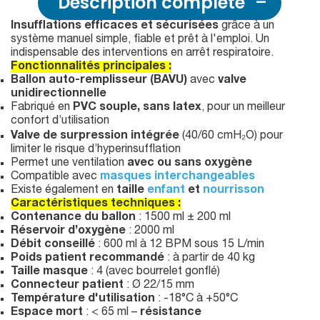
Description complète
Insufflations efficaces et sécurisées
grâce à un
système manuel simple, fiable et prêt à l'emploi. Un
indispensable des interventions en arrêt respiratoire.
Fonctionnalités principales :
Ballon auto-remplisseur (BAVU)
avec
valve
unidirectionnelle
Fabriqué en
PVC souple, sans latex
, pour un meilleur
confort d’utilisation
Valve de surpression intégrée
(40/60 cmH₂O) pour
limiter le risque d’hyperinsufflation
Permet une ventilation
avec ou sans oxygène
Compatible avec
masques interchangeables
Existe également en
taille
enfant
et
nourrisson
Caractéristiques techniques :
Contenance du ballon
: 1500 ml ± 200 ml
Réservoir d’oxygène
: 2000 ml
Débit conseillé
: 600 ml à 12 BPM sous 15 L/min
Poids patient recommandé
: à partir de 40 kg
Taille masque
: 4 (avec bourrelet gonflé)
Connecteur patient
: Ø 22/15 mm
Température d'utilisation
: -18°C à +50°C
Espace mort
: < 65 ml –
résistance