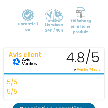
Télécharg
Garantie
1
Livraison
er
la fiche
an
24h / 48h
produit
4.8/5
Avis client
Voir les 74 avis
5/5
5/5