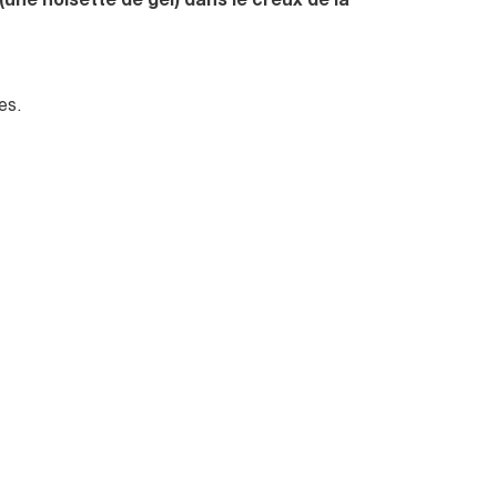
une noisette de gel) dans le creux de la
es.