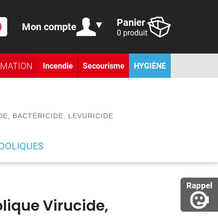
Panier
Mon compte
0 produit
RMATION
Incendie
Secourisme
HYGIÈNE
E, BACTÉRICIDE, LEVURICIDE
OOLIQUES
Rappel
lique Virucide,