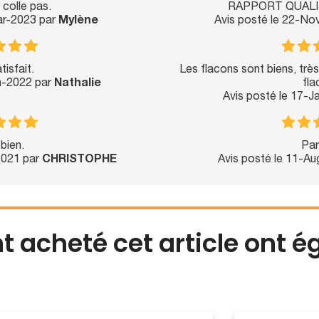
 colle pas.
RAPPORT QUALIT
ar-2023 par
Mylène
Avis posté le 22-No
tisfait.
Les flacons sont biens, très
n-2022 par
Nathalie
fla
Avis posté le 17-
bien.
Par
2021 par
CHRISTOPHE
Avis posté le 11-A
nt acheté cet article ont 