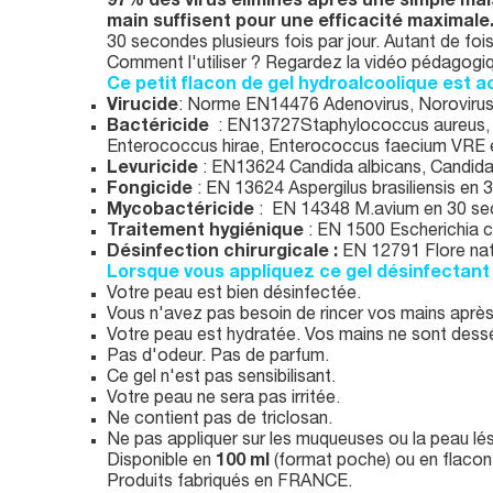
97% des virus éliminés après une simple mais
main suffisent pour une efficacité maximale
30 secondes plusieurs fois par jour. Autant de foi
Comment l'utiliser ? Regardez la vidéo pédagog
Ce petit flacon de gel hydroalcoolique est a
Virucide
: Norme EN14476 Adenovirus, Norovirus,
Bactéricide
: EN13727Staphylococcus aureus,
Enterococcus hirae, Enterococcus faecium VRE 
Levuricide
: EN13624 Candida albicans, Candida
Fongicide
: EN 13624 Aspergilus brasiliensis en
Mycobactéricide
: EN 14348 M.avium en 30 sec
Traitement hygiénique
: EN 1500 Escherichia c
Désinfection chirurgicale :
EN 12791 Flore nat
Lorsque vous appliquez ce gel désinfectant 
Votre peau est bien désinfectée.
Vous n'avez pas besoin de rincer vos mains après 
Votre peau est hydratée. Vos mains ne sont dess
Pas d'odeur. Pas de parfum.
Ce gel n'est pas sensibilisant.
Votre peau ne sera pas irritée.
Ne contient pas de triclosan.
Ne pas appliquer sur les muqueuses ou la peau lé
Disponible en
100 ml
(format poche) ou en flac
Produits fabriqués en FRANCE.