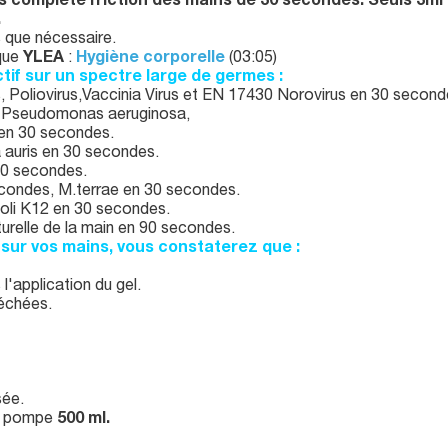
 complète friction des mains de 30 secondes. Seuls 3ml (
.
s que nécessaire.
ique
YLEA
:
Hygiène corporelle
(03:05)
ctif sur un spectre large de germes :
 Poliovirus,Vaccinia Virus et EN 17430 Norovirus en 30 second
 Pseudomonas aeruginosa,
en 30 secondes.
 auris en 30 secondes.
 30 secondes.
ondes, M.terrae en 30 secondes.
oli K12 en 30 secondes.
urelle de la main en 90 secondes.
sur vos mains, vous constaterez que :
l'application du gel.
échées.
sée.
on pompe
500 ml.