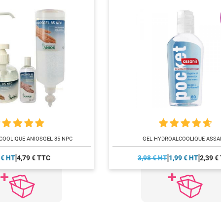
COOLIQUE ANIOSGEL 85 NPC
GEL HYDROALCOOLIQUE ASSA
 € HT
4,79 € TTC
3,98 € HT
1,99 € HT
2,39 €