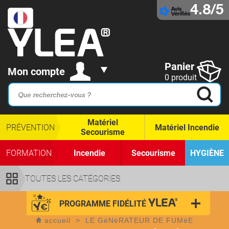
4.8/5
Panier
Mon compte
0 produit
Matériel
PRÉVENTION
Matériel Incendie
Secourisme
FORMATION
Incendie
Secourisme
HYGIÈNE
TOUTES LES CATÉGORIES
PROGRAMME FIDÉLITÉ
accueil
>
LE GéNéRATEUR DE FUMéE