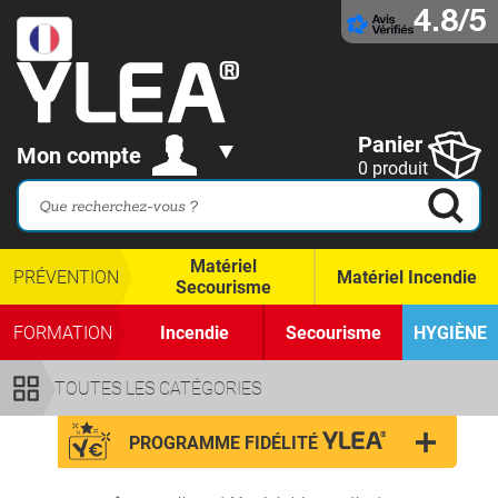
4.8/5
Panier
Mon compte
0 produit
Matériel
PRÉVENTION
Matériel Incendie
Secourisme
FORMATION
Incendie
Secourisme
HYGIÈNE
TOUTES LES CATÉGORIES
PROGRAMME FIDÉLITÉ