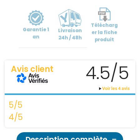
Télécharg
Garantie
1
Livraison
er
la fiche
an
24h / 48h
produit
4.5/5
Avis client
Voir les 4 avis
5/5
4/5
Description complète