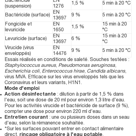
Bactéricide
EN
1,5 %
5 min à 20 °C
(suspension)
1276
EN
Bactéricide (surface)
9 %
5 min à 20 °C
13697
Fongicide et
EN
15 min à 20
1,5 %
levuricide
1650
°C
EN
15 min à 20
Levuricide (surface)
6 %
13697
°C
Virucide (virus
EN
9 %
5 min à 20 °C
enveloppés)
14476
Essais réalisés en conditions de saleté. Souches testées :
Staphylococcus aureus
,
Pseudomonas aeruginosa
,
Escherichia coli
,
Enterococcus hirae
,
Candida albicans
,
virus MVA. Efficace sur les virus enveloppés tels que les
Coronavirus et leurs variants, H1N1.
Mode d'emploi
Action désinfectante
: dilution à partir de 1,5 % dans
l'eau, soit une dose de 20 ml pour environ 1,3 litre d'eau.
Pour les activités virucide et bactéricide de surface (9 %),
compter une dose pour environ 220 ml d'eau.
Entretien courant
: une ou plusieurs doses dans un seau
d'eau, selon la rémanence souhaitée.
*Sur les surfaces pouvant entrer en contact alimentaire
direct,
rinçage obligatoire à l'eau potable
.