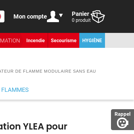
Panier
Mon compte
0 produit
RMATION
Incendie
Secourisme
HYGIÈNE
RATEUR DE FLAMME MODULAIRE SANS EAU
E FLAMMES
Rappel
ation YLEA pour