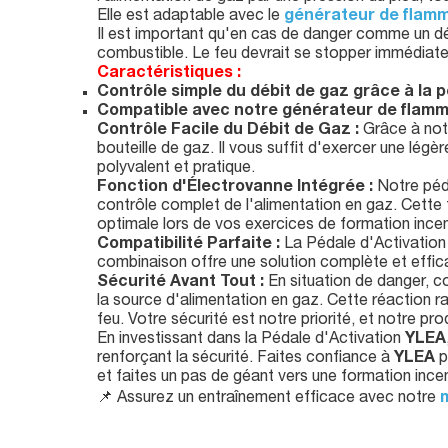
Elle est adaptable avec le
générateur de flamm
Il est important qu'en cas de danger comme un dé
combustible. Le feu devrait se stopper immédia
Caractéristiques :
Contrôle simple du débit de gaz grâce à la p
Compatible avec notre générateur de flamm
Contrôle Facile du Débit de Gaz :
Grâce à notr
bouteille de gaz. Il vous suffit d'exercer une légè
polyvalent et pratique.
Fonction d'Électrovanne Intégrée :
Notre péda
contrôle complet de l'alimentation en gaz. Cette 
optimale lors de vos exercices de formation incen
Compatibilité Parfaite :
La Pédale d'Activatio
combinaison offre une solution complète et effic
Sécurité Avant Tout :
En situation de danger, 
la source d'alimentation en gaz. Cette réaction r
feu. Votre sécurité est notre priorité, et notre pr
En investissant dans la Pédale d'Activation
YLEA
renforçant la sécurité. Faites confiance à
YLEA
p
et faites un pas de géant vers une formation incen
📌 Assurez un entraînement efficace avec notre
m