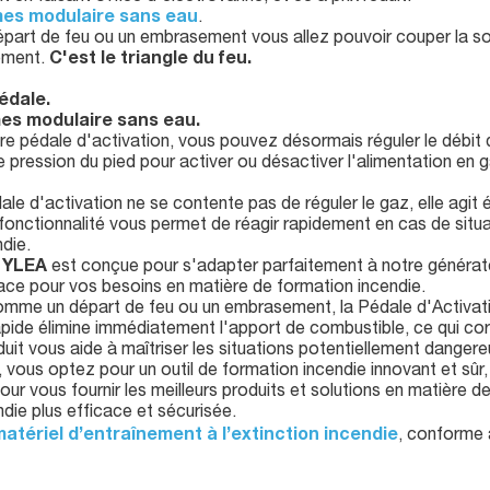
es modulaire sans eau
.
part de feu ou un embrasement vous allez pouvoir couper la sou
tement.
C'est le triangle du feu.
édale.
es modulaire sans eau.
e pédale d'activation, vous pouvez désormais réguler le débit d
re pression du pied pour activer ou désactiver l'alimentation en g
le d'activation ne se contente pas de réguler le gaz, elle agi
fonctionnalité vous permet de réagir rapidement en cas de situa
die.
n
YLEA
est conçue pour s'adapter parfaitement à notre générat
ace pour vos besoins en matière de formation incendie.
comme un départ de feu ou un embrasement, la Pédale d'Activa
apide élimine immédiatement l'apport de combustible, ce qui co
oduit vous aide à maîtriser les situations potentiellement danger
, vous optez pour un outil de formation incendie innovant et sûr
our vous fournir les meilleurs produits et solutions en matière 
die plus efficace et sécurisée.
atériel d’entraînement à l’extinction incendie
, conforme 