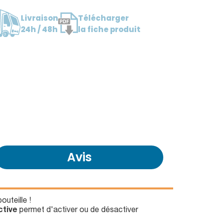
Livraison
Télécharger
24h / 48h
la fiche produit
Avis
outeille !
ctive
permet d'activer ou de désactiver