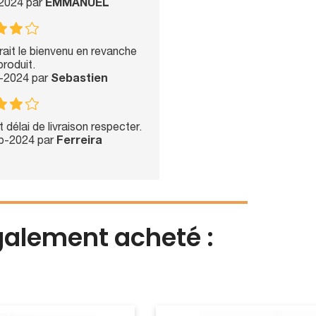
-2024 par
EMMANUEL
rait le bienvenu en revanche
produit.
b-2024 par
Sebastien
 délai de livraison respecter.
eb-2024 par
Ferreira
également acheté :