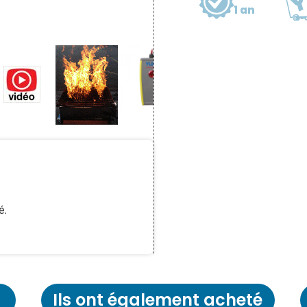
1 an
é.
Ils ont également acheté