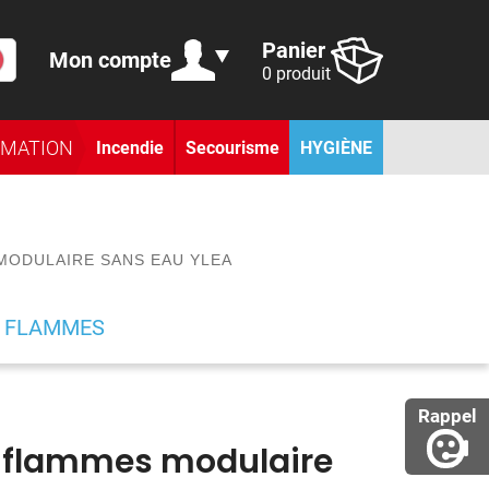
Panier
Mon compte
0 produit
RMATION
Incendie
Secourisme
HYGIÈNE
MODULAIRE SANS EAU YLEA
E FLAMMES
Rappel
 flammes modulaire