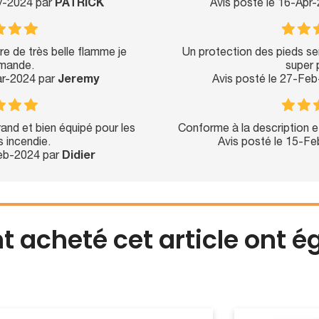
y-2024 par
PATRICK
Avis posté le 16-Apr
re de très belle flamme je
Un protection des pieds se
mande.
super 
ar-2024 par
Jeremy
Avis posté le 27-Fe
and et bien équipé pour les
Conforme à la description et
 incendie.
Avis posté le 15-F
Feb-2024 par
Didier
nt acheté cet article ont 