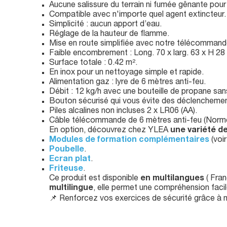
Aucune salissure du terrain ni fumée gênante pour
Compatible avec n'importe quel agent extincteur.
Simplicité : aucun apport d’eau.
Réglage de la hauteur de flamme.
Mise en route simplifiée avec notre télécommande
Faible encombrement : Long. 70 x larg. 63 x H 28
Surface totale : 0.42 m².
En inox pour un nettoyage simple et rapide.
Alimentation gaz : lyre de 6 mètres anti-feu.
Débit : 12 kg/h avec une bouteille de propane sa
Bouton sécurisé qui vous évite des déclenchement
Piles alcalines non incluses 2 x LR06 (AA).
Câble télécommande de 6 mètres anti-feu (Norme
En option, découvrez chez YLEA
une variété d
Modules de formation complémentaires
(voir
Poubelle
.
Ecran plat
.
Friteuse
.
Ce produit est disponible
en multilangues
( Fran
multilingue
, elle permet une compréhension facile
📌 Renforcez vos exercices de sécurité grâce à 