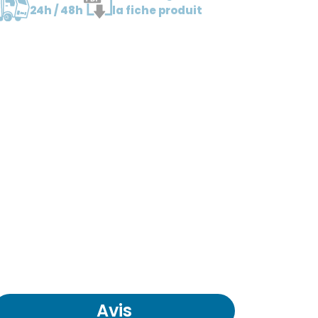
24h / 48h
la fiche produit
Avis