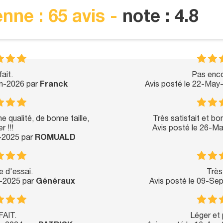
nne : 65 avis -
note : 4.8
ait.
Pas enco
un-2026 par
Franck
Avis posté le 22-May
 qualité, de bonne taille,
Très satisfait et bon
r !!!
Avis posté le 26-M
p-2025 par
ROMUALD
e d'essai.
Très
y-2025 par
Généraux
Avis posté le 09-Se
AIT.
Léger et 