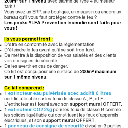
200m² sur 1 niveau
avec alarme de type 4 au meilleur
tarif !
Vous avez un ERP, une boutique, un magasin ou encore un
bureau qu'il vous faut protéger contre le feu ?
Les packs YLEA Prévention Incendie sont faits pour
vous !
Ils vous permettront :
D’être en conformité avec la réglementation
D'éteindre le feu avant qu'il ne soit trop tard.
De mettre à la disposition de vos salariés et des clients
vos consignes de sécurité.
De les avertir en cas de danger.
Ce kit est conçu pour une surface de
200m² maximum
sur 1 même niveau
.
Ce kit comprend :
1
extincteur eau pulvérisée acec additif 6 litres
certifié utilisable sur les feux de classe A , B, et F.
L'extincteur est fourni avec son
support mural OFFERT.
1
extincteur CO2 2kg
pour les feux de classe B comme
les solides liquéfiable qui constituent les feux d'appareils
électriques, et son
support mural OFFERT
.
1
panneau de consigne de sécurité
divisé en 3 parties :