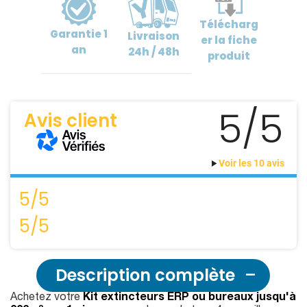
Télécharg
Garantie
1
Livraison
er
la fiche
an
24h / 48h
produit
5/5
Avis client
Voir les 10 avis
5/5
5/5
Description complète
Achetez votre
Kit extincteurs ERP ou bureaux jusqu'à