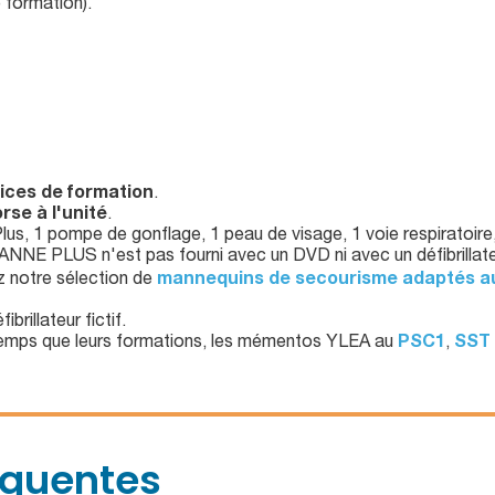
e formation).
tices de formation
.
orse à l'unité
.
lus, 1 pompe de gonflage, 1 peau de visage, 1 voie respiratoire
ANNE PLUS n'est pas fourni avec un DVD ni avec un défibrillateu
z notre sélection de
mannequins de secourisme adaptés aux 
brillateur fictif.
 temps que leurs formations, les mémentos YLEA au
PSC1
,
SST
équentes