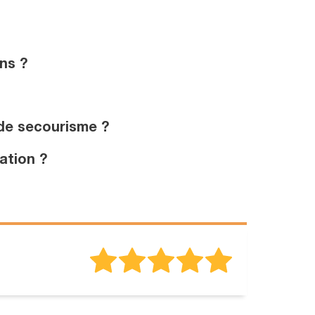
ns ?
de secourisme ?
ation ?