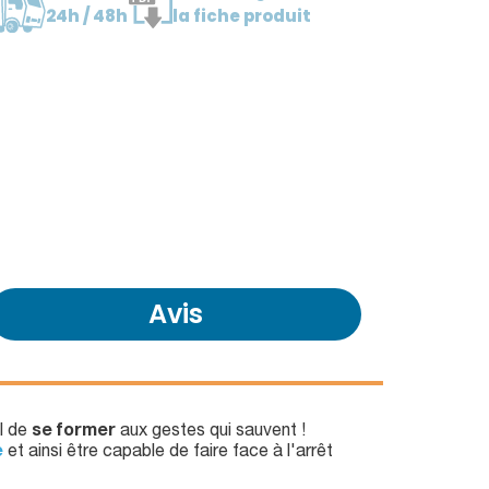
24h / 48h
la fiche produit
Avis
al de
se former
aux gestes qui sauvent !
e
et ainsi être capable de faire face à l'arrêt