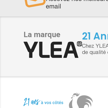
email
21 An
Chez YLEA,
de qualité