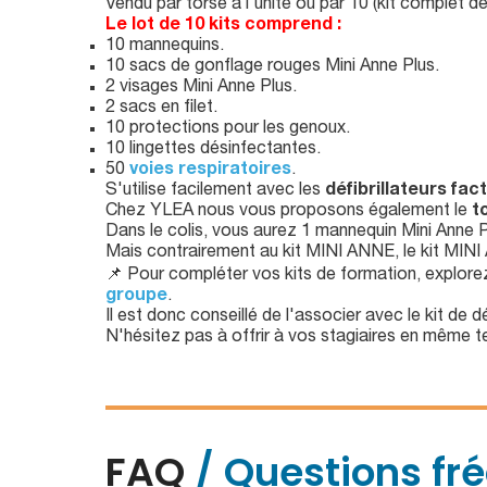
Vendu par torse à l'unité ou par 10 (kit complet d
Le lot de 10 kits comprend :
10 mannequins.
10 sacs de gonflage rouges Mini Anne Plus.
2 visages Mini Anne Plus.
2 sacs en filet.
10 protections pour les genoux.
10 lingettes désinfectantes.
50
voies respiratoires
.
S'utilise facilement avec les
défibrillateurs fac
Chez YLEA nous vous proposons également le
t
Dans le colis, vous aurez 1 mannequin Mini Anne P
Mais contrairement au kit MINI ANNE, le kit MINI 
📌 Pour compléter vos kits de formation, explore
groupe
.
Il est donc conseillé de l'associer avec le kit de défi
N'hésitez pas à offrir à vos stagiaires en même
FAQ
/ Questions fr