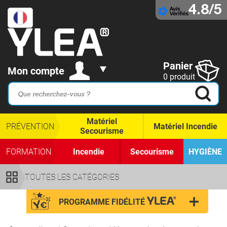
4.8/5
Panier
Mon compte
0 produit
Matériel
PRÉVENTION
Matériel Incendie
Secourisme
FORMATION
Incendie
Secourisme
HYGIÈNE
TOUTES LES CATÉGORIES
PROGRAMME FIDÉLITÉ