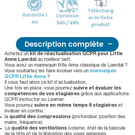
Télécharg
Garantie
1
Livraison
er
la fiche
an
24h / 48h
produit
Description complète
Achetez un
kit de réactualisation QCPR pour Little
Anne Laerdal
au meilleur tarif.
Vous avez un mannequin little Anne classique de Laerdal ?
Vous souhaitez les faire évoluer vers un
mannequin
QCPR Little Anne
?
Il vous faut alors ce kit d'actualisation.
Une fois en place, vous pourrez
suivre et évaluer les
compétences de vos stagiaires
grâce aux applications
QCPR instructor ou Learner.
Vous pourrez
suivre en même temps 6 stagiaires
et
évaluer en continu :
la
qualité des compressions
(profondeur, position des
mains, fréquence).
La
qualité des
ventilations
(volume, état de la bascule
de la tête et de la libération des voies aériennes,