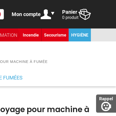
Panier
Mon compte
0 produit
RMATION
Incendie
Secourisme
HYGIÈNE
POUR MACHINE À FUMÉE
E FUMÉES
Rappel
ttoyage pour machine à