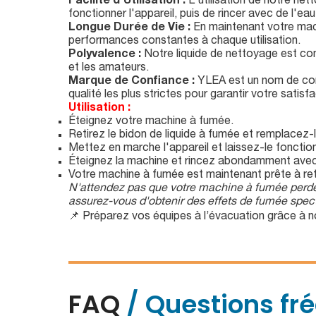
Facilité d'Utilisation :
L'utilisation de notre nett
fonctionner l'appareil, puis de rincer avec de l'e
Longue Durée de Vie :
En maintenant votre mach
performances constantes à chaque utilisation.
Polyvalence :
Notre liquide de nettoyage est com
et les amateurs.
Marque de Confiance :
YLEA est un nom de confi
qualité les plus strictes pour garantir votre satisfa
Utilisation :
Éteignez votre machine à fumée.
Retirez le bidon de liquide à fumée et remplacez-
Mettez en marche l'appareil et laissez-le foncti
Éteignez la machine et rincez abondamment avec 
Votre machine à fumée est maintenant prête à ret
N'attendez pas que votre machine à fumée perde 
assurez-vous d'obtenir des effets de fumée specta
📌 Préparez vos équipes à l’évacuation grâce à 
FAQ
/ Questions fr