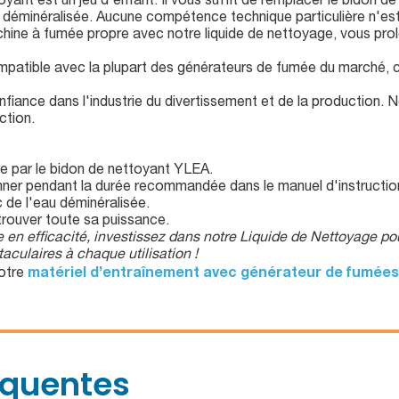
oyant est un jeu d'enfant. Il vous suffit de remplacer le bidon de
au déminéralisée. Aucune compétence technique particulière n'est
ine à fumée propre avec notre liquide de nettoyage, vous prol
patible avec la plupart des générateurs de fumée du marché, ce 
ance dans l'industrie du divertissement et de la production. N
ction.
le par le bidon de nettoyant YLEA.
onner pendant la durée recommandée dans le manuel d'instructio
de l'eau déminéralisée.
rouver toute sa puissance.
en efficacité, investissez dans notre Liquide de Nettoyage p
culaires à chaque utilisation !
notre
matériel d’entraînement avec générateur de fumées
équentes