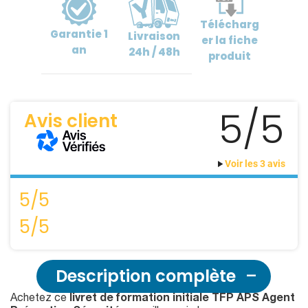
Télécharg
Garantie
1
Livraison
er
la fiche
an
24h / 48h
produit
5/5
Avis client
Voir les 3 avis
5/5
5/5
Description complète
Achetez ce
livret de formation initiale TFP APS Agent