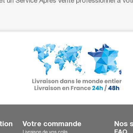
 et un Service Après Vente professionnel à vot
tion
Votre commande
Nos s
FAQ
Livraison de vos colis