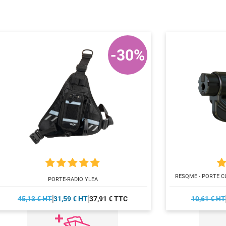
-30%
RESQME - PORTE C
PORTE-RADIO YLEA
45,13 € HT
31,59 € HT
37,91 € TTC
10,61 € HT