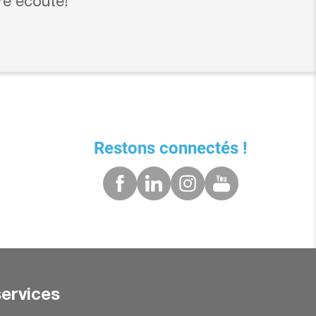
re écoute!
Restons connectés !
ervices