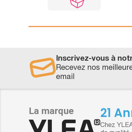
Inscrivez-vous à not
Recevez nos meilleure
email
21 An
Chez YLEA,