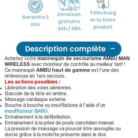
Télécharg
Livraison
Garantie
2
er
la fiche
gratuite
ans
produit
24h / 48h
Description complète
Achetez votre
mannequin de secourisme AMBU MAN
WIRELESS
avec moniteur de contrôle au meilleur tarif !
Ce mannequin
AMBU haut de gamme
est l'une des
références en 1ers secours.
Les actions possibles :
Libération des voies aériennes.
Bascule de la tête en arrière.
Massage cardiaque externe.
Bouche à bouche ou insufflations à l'aide d'un
insufflateur BAVU
.
Entraînement à la défibrillation.
Entrainement à la prise de pouls carotidien manuel.
La pression de massage va pouvoir être assouplie ou
durcie grâce à la molette présente dans le dos.