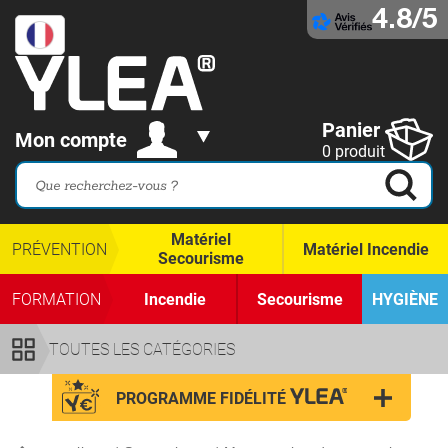
4.8/5
Panier
Mon compte
0 produit
Matériel
PRÉVENTION
Matériel Incendie
Secourisme
FORMATION
Incendie
Secourisme
HYGIÈNE
TOUTES LES CATÉGORIES
PROGRAMME FIDÉLITÉ