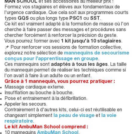
MAN SCHOOL
et ses accessoires au meilleur prix !
Formez vos stagiaires et élèves aux fondamentaux de
l'urgence cardiaque. Que cela soit aux programmes courts
types
GQS
ou plus longs type
PSC1
ou
SST
.
Ce kit est vraiment adapté à la formation de masse où l'on
cherche à faire passer des messages et procédures sans
chercher forcément à renforcer la précision du geste.
Vous pourrez former avec
1 kit jusqu'à 10 stagiaires
.
📌 Pour renforcer vos sessions de formation collective,
explorez notre sélection de
mannequins de secourisme
conçus pour l’apprentissage en groupe
.
Ces mannequins sont
adaptés à tous les âges
. La taille
du mannequin permet de réaliser les techniques comme si
l'on avait à faire à un adulte ou un enfant.
Grâce à 1 mannequin, vous pourrez pratiquer :
Massage cardiaque externe.
Insufflation au bouche à bouche.
Pose et entrainement à la défibrillation.
Appeler les secours.
Contrairement à d'autres kits, celui-ci est réutilisable en
changeant simplement
la peau de visage
et
la voie
respiratoire
.
Le kit AmbuMan School comprend :
10 mannequins
AmbuMan School
.