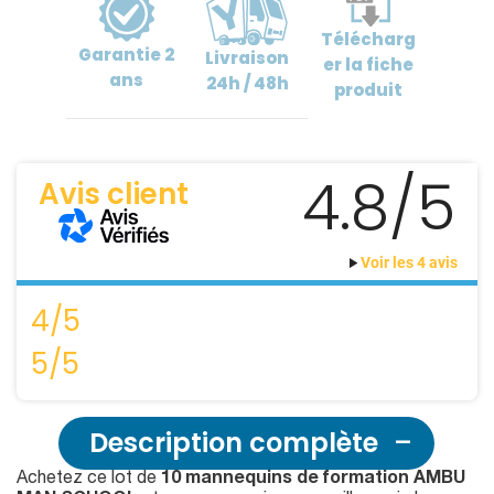
Télécharg
Garantie
2
Livraison
er
la fiche
ans
24h / 48h
produit
4.8/5
Avis client
Voir les 4 avis
4/5
5/5
Description complète
Achetez ce lot de
10 mannequins de formation AMBU