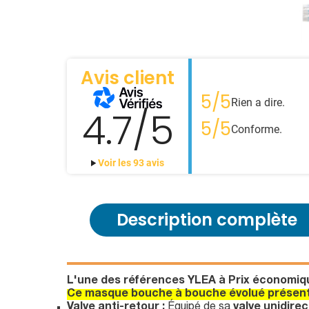
Avis client
5/5
Rien a dire.
4.7/5
5/5
Conforme.
Voir les 93 avis
Description complète
L'une des références YLEA à Prix économiqu
Ce masque bouche à bouche évolué présente
Valve anti-retour :
Équipé de sa
valve unidirec