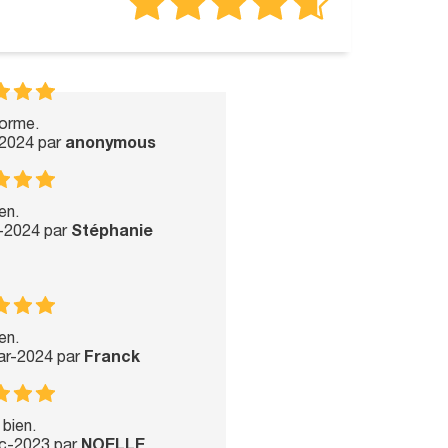
orme.
-2024 par
anonymous
en.
t-2024 par
Stéphanie
en.
ar-2024 par
Franck
 bien.
ec-2023 par
NOELLE