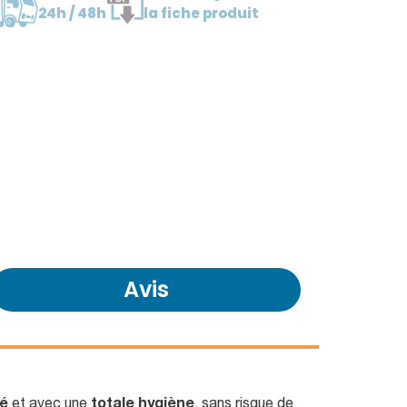
24h / 48h
la fiche produit
Avis
té
et avec une
totale hygiène
, sans risque de