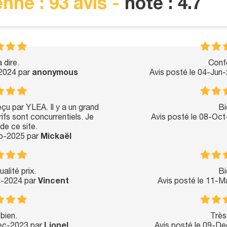
nne : 93 avis -
note : 4.7
 dire.
Conf
-2024 par
anonymous
Avis posté le 04-Jun
çu par YLEA. Il y a un grand
Bi
rifs sont concurrentiels. Je
Avis posté le 08-Oc
e ce site.
ep-2025 par
Mickaël
alité prix.
Bi
ul-2024 par
Vincent
Avis posté le 11-M
bien.
Très
Dec-2023 par
Lionel
Avis posté le 09-D