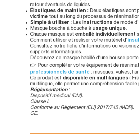
retour éventuels de liquides.
Élastiques de maintien :
Deux élastiques sont p
victime
tout au long du processus de réanimation
Simple à utiliser :
Les
instructions
de mode d'
Masque bouche à bouche à
usage unique
.
Chaque masque est
emballé individuellement
s
Comment utiliser et réaliser votre matériel d'
insu
Consultez notre fiche d'informations ou visionn
supports informatiques.
Découvrez ce masque habillé d'une housse porte
👉 Pour compléter votre équipement de réanimat
professionnels de santé
: masques, valves, humi
Ce produit est
disponible en multilangues
( Fra
multilingue, elle permet une compréhension facile p
Réglementation
:
Dispositif médical (DM).
Classe I.
Conforme au Règlement (EU) 2017/745 (MDR).
CE.