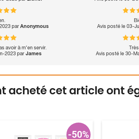
en.
Bi
-2023 par
Anonymous
Avis posté le 03-J
s avoir à m'en servir.
Très
un-2023 par
James
Avis posté le 30-M
nt acheté cet article ont 
-50%