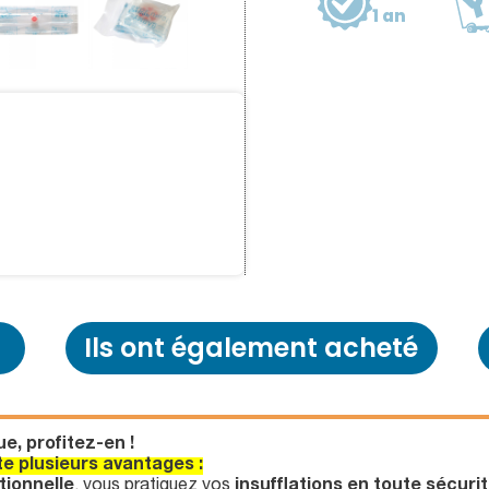
1 an
Ils ont également acheté
e, profitez-en !
 plusieurs avantages :
tionnelle
, vous pratiquez vos
insufflations en toute sécuri