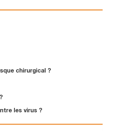
que chirurgical ?
?
tre les virus ?