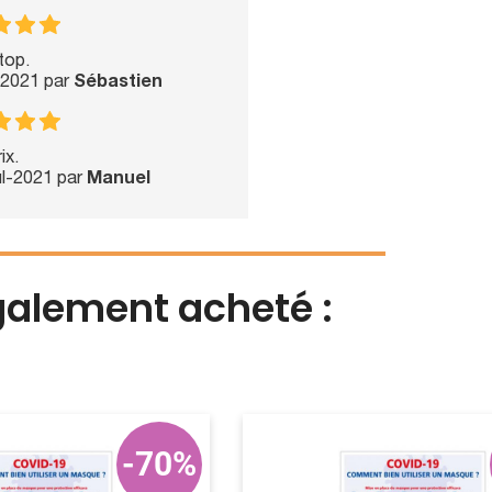
top.
l-2021 par
Sébastien
ix.
ul-2021 par
Manuel
également acheté :
-70%