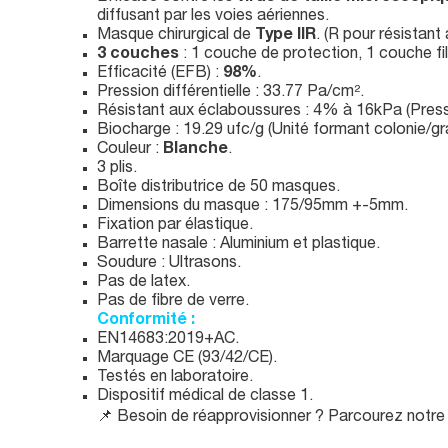
diffusant par les voies aériennes.
Masque chirurgical de
Type IIR
. (R pour résistan
3 couches
: 1 couche de protection, 1 couche fi
Efficacité (EFB) :
98%
.
Pression différentielle : 33.77 Pa/cm².
Résistant aux éclaboussures : 4% à 16kPa (Press
Biocharge : 19.29 ufc/g (Unité formant colonie/
Couleur :
Blanche
.
3 plis.
Boîte distributrice de 50 masques.
Dimensions du masque : 175/95mm +-5mm.
Fixation par élastique.
Barrette nasale : Aluminium et plastique.
Soudure : Ultrasons.
Pas de latex.
Pas de fibre de verre.
Conformité :
EN14683:2019+AC.
Marquage CE (93/42/CE).
Testés en laboratoire.
Dispositif médical de classe 1.
📌 Besoin de réapprovisionner ? Parcourez notr