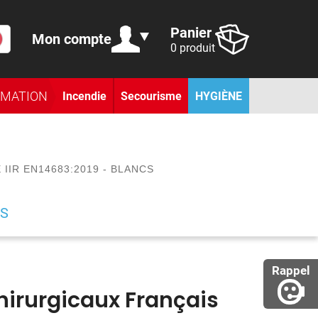
Panier
Mon compte
0 produit
RMATION
Incendie
Secourisme
HYGIÈNE
IIR EN14683:2019 - BLANCS
S
Rappel
irurgicaux Français