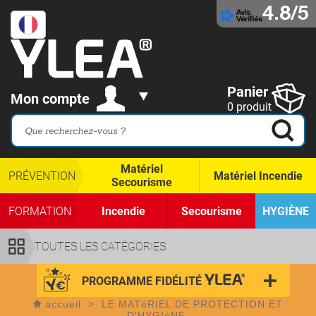
4.8/5
Panier
Mon compte
0 produit
Matériel
PRÉVENTION
Matériel Incendie
Secourisme
FORMATION
Incendie
Secourisme
HYGIÈNE
TOUTES LES CATÉGORIES
PROGRAMME FIDÉLITÉ
accueil
>
LE MATéRIEL DE PROTECTION ET
D'HYGIèNE.