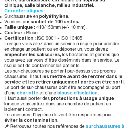
Cette surchaussure est idéale en hôpital ou
clinique, salle blanche, milieu industriel.
Caractéristiques:
Surchaussure en
polyéthylène.
Vendues par
sachet de
100 unités.
Taille unique :
410/153mm (+/- 10 mm).
Couleur :
Bleue.
Certification :
ISO 9001 - ISO 13485.
Lorsque vous allez dans un service à risque pour prendre
en charge un patient ou en déposer un, vous devez
empêcher les salissures,
les bactéries et germes que
vous avez sur vous d'être disséminés dans le service. Le
risque est de contaminer les patients.
Les sur-chaussures se portent par-dessus vos propres
chaussures. Il faut
les mettre avant de rentrer dans le
service et les retirer uniquement après en être sorti.
Le port de sur-chaussures doit être accompagné du port
d'une
charlotte
et d'une
blouse d'isolation
.
Il faut aussi porter des
protections à usage unique
lorsque vous entrez dans une chambre de patient en
isolement contact.
Les mesures d'hygiène doivent être respectées pour
éviter la contamination.
📌
Retrouvez toutes nos références de
surchaussures à