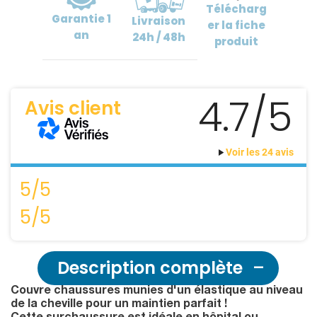
Télécharg
Garantie
1
Livraison
er
la fiche
an
24h / 48h
produit
4.7/5
Avis client
Voir les 24 avis
5/5
5/5
Description complète
Couvre chaussures munies d'un élastique au niveau
de la cheville pour un maintien parfait !