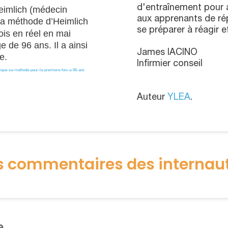
d'entraînement pour a
Heimlich (médecin
aux apprenants de rép
la méthode d’Heimlich
se préparer à réagir 
ois en réel en mai
 de 96 ans. Il a ainsi
James IACINO
e.
Infirmier conseil
lique-sa-methode-pour-la-premiere-fois-a-96-ans
Auteur
YLEA
.
s commentaires des internau
e