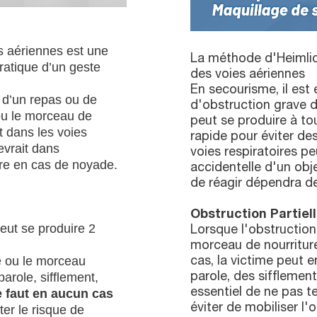
s aériennes est une
La méthode d'Heimlic
ratique d’un geste
des voies aériennes
En secourisme, il est
n d’un repas ou de
d'obstruction grave d
 ou le morceau de
peut se produire à to
t dans les voies
rapide pour éviter d
evrait dans
voies respiratoires pe
re en cas de noyade.
accidentelle d'un ob
de réagir dépendra de 
Obstruction Partiell
peut se produire 2
Lorsque l'obstruction e
morceau de nourriture
de ou le morceau
cas, la victime peut e
parole, sifflement,
parole, des sifflement
ne faut en aucun cas
essentiel de ne pas 
éviter de mobiliser l'
ter le risque de