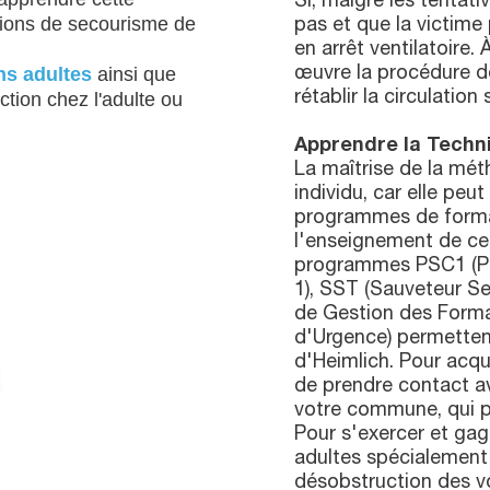
Si, malgré les tentati
tions de secourisme de
pas et que la victime 
en arrêt ventilatoire. 
s adultes
ainsi que
œuvre la procédure d
ction chez l'adulte ou
rétablir la circulation
Apprendre la Techni
La maîtrise de la mét
individu, car elle peu
programmes de forma
l'enseignement de ce
programmes PSC1 (Pré
1), SST (Sauveteur Se
de Gestion des Form
d'Urgence) permetten
d'Heimlich. Pour acq
de prendre contact a
votre commune, qui p
Pour s'exercer et gag
adultes spécialement
désobstruction des vo