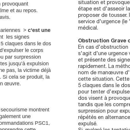
situation et provoque
on provoquant
étape est d'asseoir la
alme et au repos.
proposer de tousser. I
avis.
service d'urgence (le
médical.
s ariennes >
c’est une
nt les signes
Obstruction Grave o
 5 claques dans le dos
En cas d'obstruction g
d’expulser le corps
s'agit d'une urgence v
ou par surpression
et présente des signes
tes jusqu’à expulsion
rapidement. La métho
ne pas, la victime déjà
nom de manœuvre d'He
 Si cela se produit, la
cette situation. Cett
en œuvre.
5 claques dans le do
pour tenter d'expulse
dos visent à provoque
tandis que les compr
n secourisme montrent
surpression pour expu
également une
répétés en alternance
recommandations PSC1,
expulsé.
apprendre cette