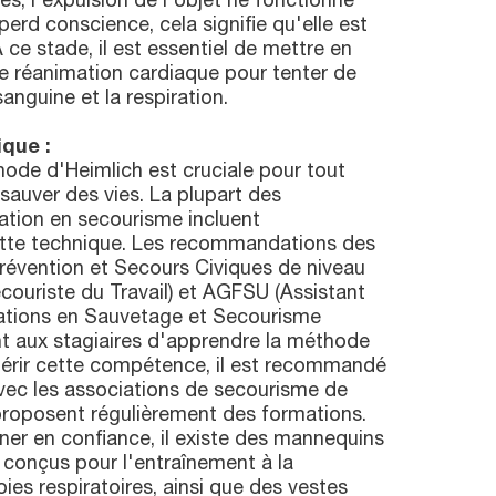
ves, l'expulsion de l'objet ne fonctionne
perd conscience, cela signifie qu'elle est
À ce stade, il est essentiel de mettre en
e réanimation cardiaque pour tenter de
 sanguine et la respiration.
que :
hode d'Heimlich est cruciale pour tout
t sauver des vies. La plupart des
tion en secourisme incluent
tte technique. Les recommandations des
vention et Secours Civiques de niveau
couriste du Travail) et AGFSU (Assistant
ations en Sauvetage et Secourisme
t aux stagiaires d'apprendre la méthode
uérir cette compétence, il est recommandé
vec les associations de secourisme de
roposent régulièrement des formations.
ner en confiance, il existe des mannequins
 conçus pour l'entraînement à la
ies respiratoires, ainsi que des vestes