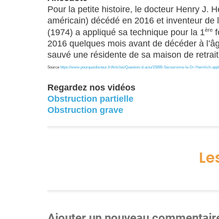
Pour la petite histoire, le docteur Henry J. 
américain) décédé en 2016 et inventeur de 
ère
(1974) a appliqué sa technique pour la 1
f
2016 quelques mois avant de décéder à l’âge
sauvé une résidente de sa maison de retrait
Source
https://www.pourquoidocteur.fr/Articles/Question-d-actu/15899-Secourisme-le-Dr-Heimlich-app
Regardez nos vidéos
Obstruction partielle
Obstruction grave
Le
Ajouter un nouveau commentair