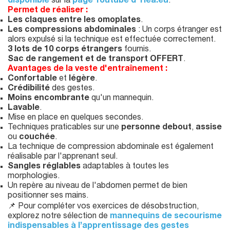
disponible
sur la
page Youtube d'Ylea.eu
.
Permet de réaliser :
Les claques entre les omoplates
.
Les compressions abdominales
: Un corps étranger est
alors expulsé si la technique est effectuée correctement.
3 lots de
10 corps étrangers
fournis.
Sac de rangement et de transport OFFERT
.
Avantages de la veste d'entraînement :
Confortable
et
légère
.
Crédibilité
des gestes.
Moins encombrante
qu'un mannequin.
Lavable
.
Mise en place en quelques secondes.
Techniques praticables sur une
personne debout
,
assise
ou
couchée
.
La technique de compression abdominale est également
réalisable par l'apprenant seul.
Sangles réglables
adaptables à toutes les
morphologies.
Un repère au niveau de l'abdomen permet de bien
positionner ses mains.
📌 Pour compléter vos exercices de désobstruction,
explorez notre sélection de
mannequins de secourisme
indispensables à l’apprentissage des gestes