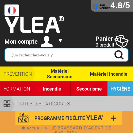
4.8/5
Panier
Mon compte
0 produit
Matériel
PRÉVENTION
Matériel Incendie
Secourisme
FORMATION
Incendie
Secourisme
HYGIÈNE
TOUTES LES CATÉGORIES
PROGRAMME FIDÉLITÉ
accueil
>
LE BRASSARD D'AGENT DE
SéCURITé.