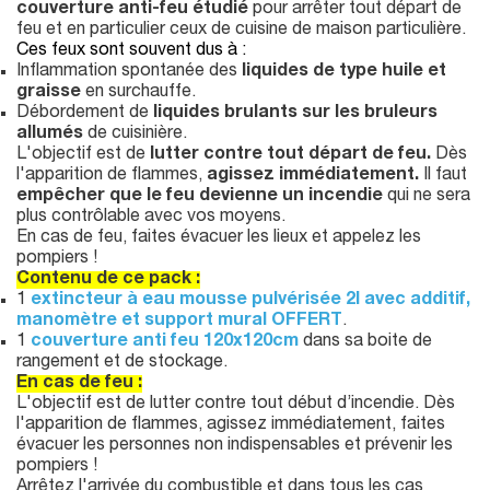
couverture anti-feu étudié
pour arrêter tout départ de
feu et en particulier ceux de cuisine de maison particulière.
Ces feux sont souvent dus à :
Inflammation spontanée des
liquides de type huile et
graisse
en surchauffe.
Débordement de
liquides brulants sur les bruleurs
allumés
de cuisinière.
L'objectif est de
lutter contre tout départ de feu.
Dès
l'apparition de flammes,
agissez immédiatement.
Il faut
empêcher que le feu devienne un incendie
qui ne sera
plus contrôlable avec vos moyens.
En cas de feu, faites évacuer les lieux et appelez les
pompiers !
Contenu de ce pack :
1
extincteur à eau mousse pulvérisée 2l avec additif,
manomètre et support mural OFFERT
.
1
couverture anti feu 120x120cm
dans sa boite de
rangement et de stockage.
En cas de feu :
L'objectif est de lutter contre tout début d’incendie. Dès
l'apparition de flammes, agissez immédiatement, faites
évacuer les personnes non indispensables et prévenir les
pompiers !
Arrêtez l'arrivée du combustible et dans tous les cas