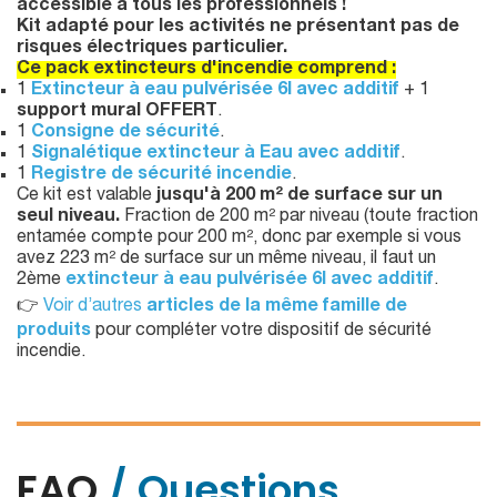
accessible à tous les professionnels !
Kit adapté pour les activités ne présentant pas de
risques électriques particulier.
Ce pack extincteurs d'incendie comprend :
1
Extincteur à eau pulvérisée 6l avec additif
+ 1
support mural OFFERT
.
1
Consigne de sécurité
.
1
Signalétique extincteur à Eau avec additif
.
1
Registre de sécurité incendie
.
Ce kit est valable
jusqu'à 200 m² de surface sur un
seul niveau.
Fraction de 200 m² par niveau (toute fraction
entamée compte pour 200 m², donc par exemple si vous
avez 223 m² de surface sur un même niveau, il faut un
2ème
extincteur à eau pulvérisée 6l avec additif
.
👉
Voir d’autres
articles de la même famille de
produits
pour compléter votre dispositif de sécurité
incendie.
FAQ
/ Questions