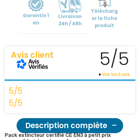
Télécharg
Garantie
1
Livraison
er
la fiche
an
24h / 48h
produit
5/5
Avis client
Voir les 5 avis
5/5
5/5
Description complète
Pack extincteur certifié CE EN3 à petit prix